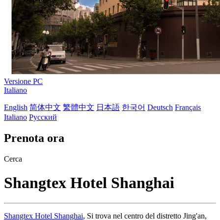
Versione PC
Italiano
English
简体中文
繁體中文
日本語
한국어
Deutsch
Français
Italiano
Русский
Prenota ora
Cerca
Shangtex Hotel Shanghai
Shangtex Hotel Shanghai
, Si trova nel centro del distretto Jing'an,