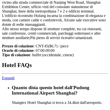
vicino alla strada commerciale di Nanjing West Road, Shanghai
Exhibition Center, ufficio visti del consolato statunitense di
Shanghai, linee della metropolitana 7 e 2 e edificio terminal.
L'edificio ricostruito Hufang incarna la combinazione di eleganza e
moda, con camere calde e confortevoli, Alcune sale executive sono
dotate di sedie massaggianti.
Allo stesso tempo dispone di strutture complete, tra cui ristoranti,
sale conferenze, centri commerciali, parcheggi sotterranei e altre
strutture ausiliarie;Più pieno di servizi ricreativi umanizzati.
Prezzo di colazione
: CNY45($6.7) / piece
Orario di colazione
: 07:00-09:00
Tipo di colazione
: buffet (occidentale, cinese)
Hotel FAQs
Espandi
Quanto dista questo hotel dall'Pudong
International Airport Shanghai?
Shangtex Hotel Shanghai si trova a 34.4km dall'aeroporto.